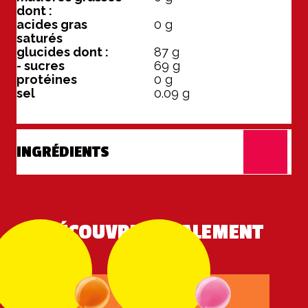
dont :
acides gras
0
g
saturés
glucides dont :
87
g
- sucres
69
g
protéines
0
g
sel
0.09
g
INGRÉDIENTS
DÉCOUVREZ ÉGALEMENT