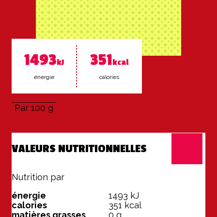
1493
351
kJ
kcal
éner­gie
ca­lo­ries
Par 100 g
VALEURS NUTRITIONNELLES
Nutrition par
100 g
énergie
1493
kJ
calories
351
kcal
matières grasses
0
g