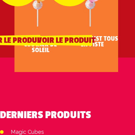
XXL PLAYLIST
XXL PLAYLIST TOUS
R LE PRODUIT
VOIR LE PRODUIT
COUCHER DE
EN PISTE
SOLEIL
DERNIERS PRODUITS
Magic Cubes