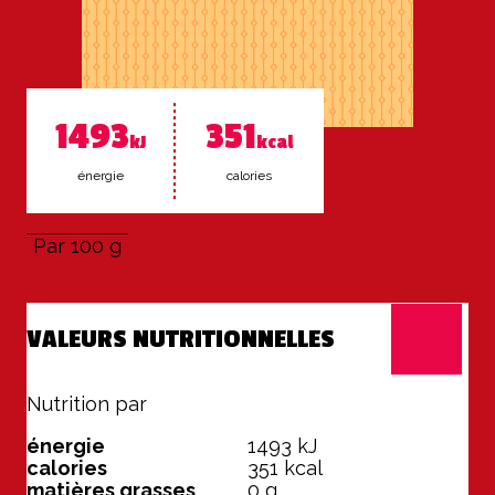
1493
351
kJ
kcal
éner­gie
ca­lo­ries
Par 100 g
VALEURS NUTRITIONNELLES
Nutrition par
100 g
énergie
1493
kJ
calories
351
kcal
matières grasses
0
g