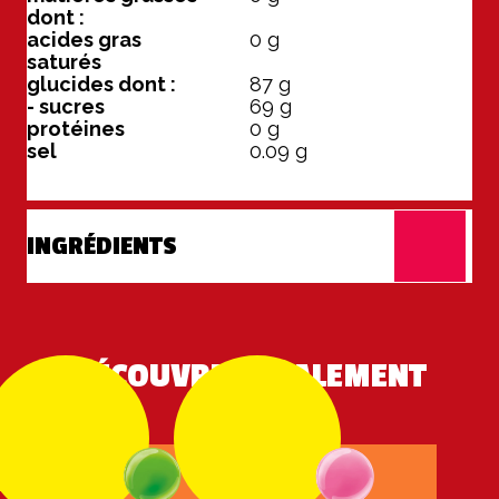
dont :
acides gras
0
g
saturés
glucides dont :
87
g
- sucres
69
g
protéines
0
g
sel
0.09
g
INGRÉDIENTS
DÉCOUVREZ ÉGALEMENT