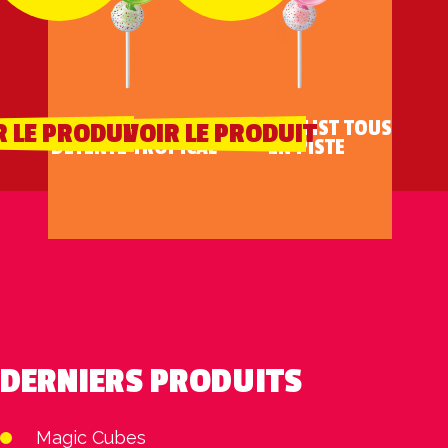
XXL PLAYLIST
XXL PLAYLIST TOUS
R LE PRODUIT
VOIR LE PRODUIT
DÉTENTE TROPICAL
EN PISTE
DERNIERS PRODUITS
Magic Cubes