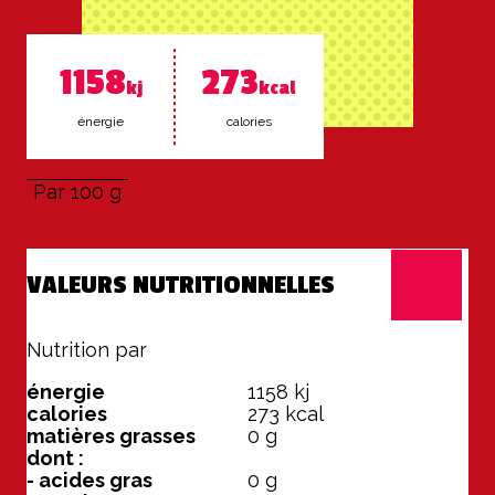
1158
273
kj
kcal
éner­gie
ca­lo­ries
Par 100 g
VALEURS NUTRITIONNELLES
Nutrition par
100 g
énergie
1158
kj
calories
273
kcal
matières grasses
0
g
dont :
- acides gras
0
g