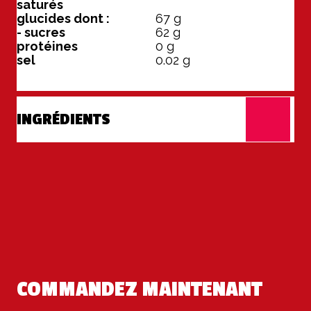
saturés
glucides dont :
67
g
- sucres
62
g
protéines
0
g
sel
0.02
g
INGRÉDIENTS
COMMANDEZ MAINTENANT