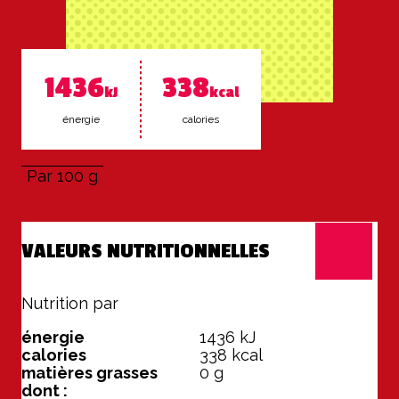
1436
338
kJ
kcal
éner­gie
ca­lo­ries
Par 100 g
VALEURS NUTRITIONNELLES
Nutrition par
100 g
énergie
1436
kJ
calories
338
kcal
matières grasses
0
g
dont :