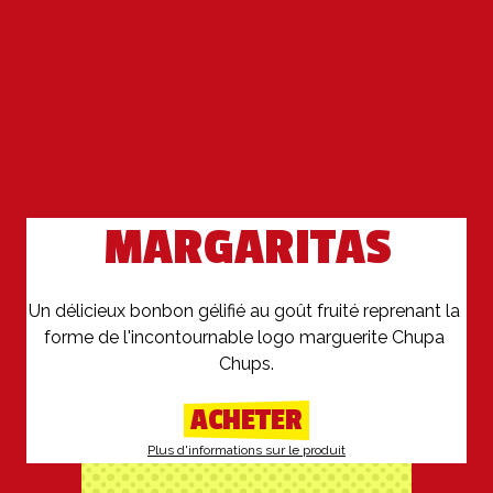
MARGARITAS
Un délicieux bonbon gélifié au goût fruité reprenant la 
forme de l'incontournable logo marguerite Chupa 
ACHETER
Plus d'informations sur le produit