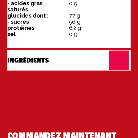
- acides gras
0
g
saturés
glucides dont :
77
g
- sucres
56
g
protéines
6.2
g
sel
0
g
INGRÉDIENTS
COMMANDEZ MAINTENANT