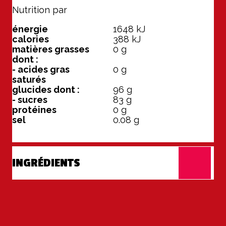
Nutrition par
100 g
énergie
1648
kJ
calories
388
kJ
matières grasses
0
g
dont :
- acides gras
0
g
saturés
glucides dont :
96
g
- sucres
83
g
protéines
0
g
sel
0.08
g
INGRÉDIENTS