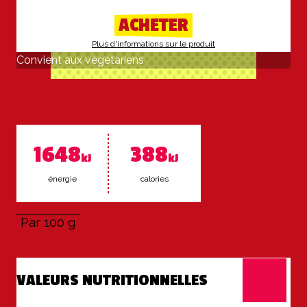
ACHETER
Plus d'informations sur le produit
Convient aux végétariens
1648
388
kJ
kJ
éner­gie
ca­lo­ries
Par 100 g
VALEURS NUTRITIONNELLES