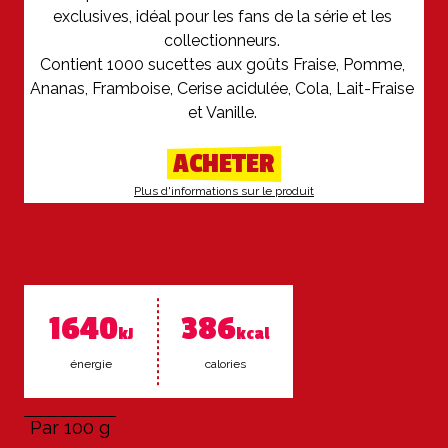
exclusives, idéal pour les fans de la série et les 
collectionneurs. 

Contient 1000 sucettes aux goûts Fraise, Pomme, 
Ananas, Framboise, Cerise acidulée, Cola, Lait-Fraise 
et Vanille. 
ACHETER
Plus d'informations sur le produit
1640
386
kJ
kcal
éner­gie
ca­lo­ries
Par 100 g