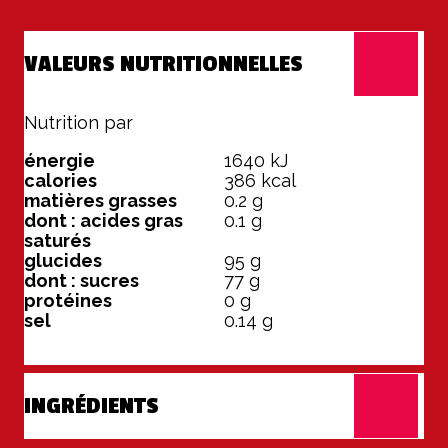
VALEURS NUTRITIONNELLES
Nutrition par
100 g
énergie
1640
kJ
calories
386
kcal
matières grasses
0.2
g
dont : acides gras
0.1
g
saturés
glucides
95
g
dont : sucres
77
g
protéines
0
g
sel
0.14
g
INGRÉDIENTS