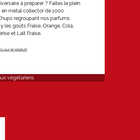
versaire à préparer ? Faites le plein 
en métal collector de 1000 
Chups regroupant nos parfums 
 les goûts Fraise, Orange, Cola, 
ise et Lait Fraise.
ns sur le produit
aux végétariens