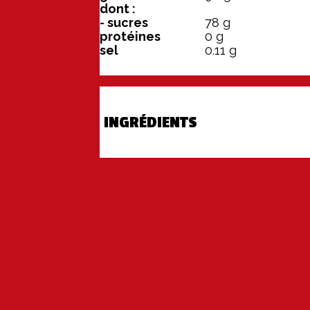
dont :
- sucres
78
g
protéines
0
g
sel
0.11
g
INGRÉDIENTS