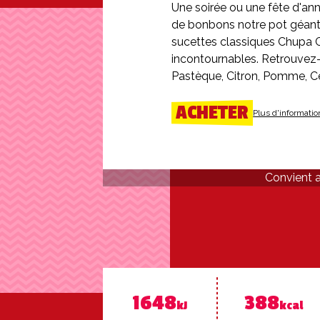
Une soirée ou une fête d'anni
de bonbons notre pot géant 
sucettes classiques Chupa 
incontournables. Retrouvez-y
Pastèque, Citron, Pomme, Cer
ACHETER
Plus d'informatio
Convient 
1648
388
kJ
kcal