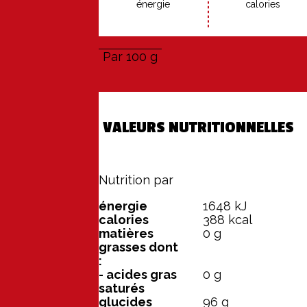
éner­gie
ca­lo­ries
Par 100 g
VALEURS NUTRITIONNELLES
Nutrition par
100 g
énergie
1648
kJ
calories
388
kcal
matières
0
g
grasses dont
:
- acides gras
0
g
saturés
glucides
96
g