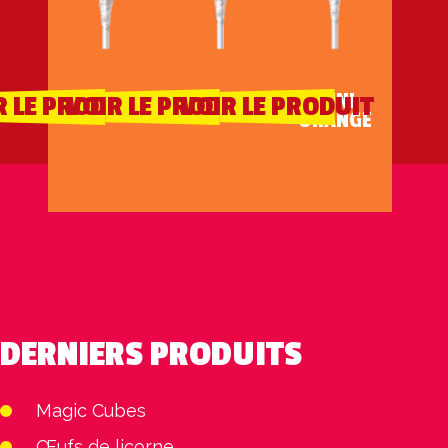
MINI FRAISE
MINI COLA
MINI
R LE PRODUIT
VOIR LE PRODUIT
VOIR LE PRODUIT
ORANGE
DERNIERS PRODUITS
Magic Cubes
Œufs de licorne