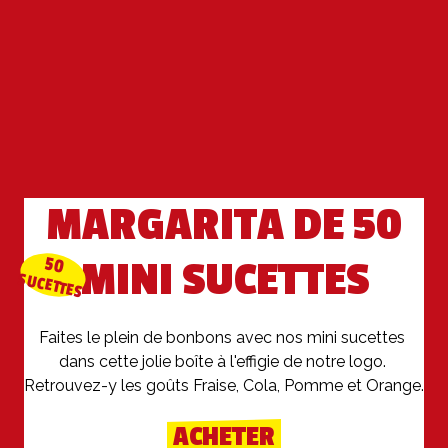
MARGARITA DE 50
50
MINI SUCETTES
SUCETTES
Faites le plein de bonbons avec nos mini sucettes 
dans cette jolie boîte à l'effigie de notre logo. 
Retrouvez-y les goûts Fraise, Cola, Pomme et Orange.
ACHETER