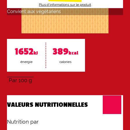
Plus d'informations sur le produit
Convient aux végétariens
1652
389
kJ
kcal
éner­gie
ca­lo­ries
Par 100 g
VALEURS NUTRITIONNELLES
Nutrition par
100 g