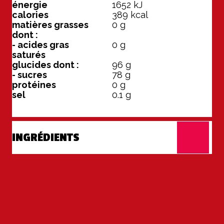
énergie
1652
kJ
calories
389
kcal
matières grasses
0
g
dont :
- acides gras
0
g
saturés
glucides dont :
96
g
- sucres
78
g
protéines
0
g
sel
0.1
g
INGRÉDIENTS