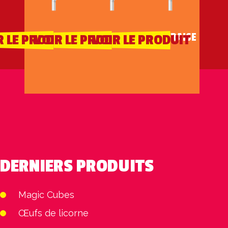
COLA
FRAISE
LAIT FRAISE
R LE PRODUIT
VOIR LE PRODUIT
VOIR LE PRODUIT
DERNIERS PRODUITS
Magic Cubes
Œufs de licorne