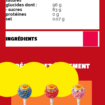
saturés
glucides dont :
96
g
- sucres
83
g
protéines
0
g
sel
0.07
g
INGRÉDIENTS
DÉCOUVREZ ÉGALEMENT