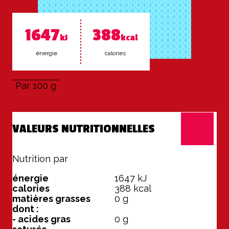
1647
388
kJ
kcal
éner­gie
ca­lo­ries
Par 100 g
VALEURS NUTRITIONNELLES
Nutrition par
100 g
énergie
1647
kJ
calories
388
kcal
matières grasses
0
g
dont :
- acides gras
0
g