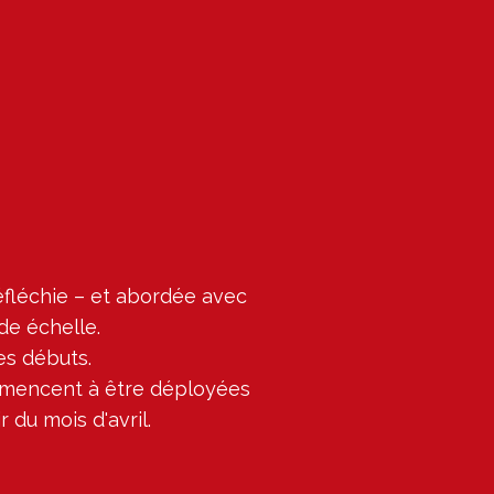
léchie – et abordée avec 
e échelle.

s débuts.

mmencent à être déployées 
 du mois d'avril.